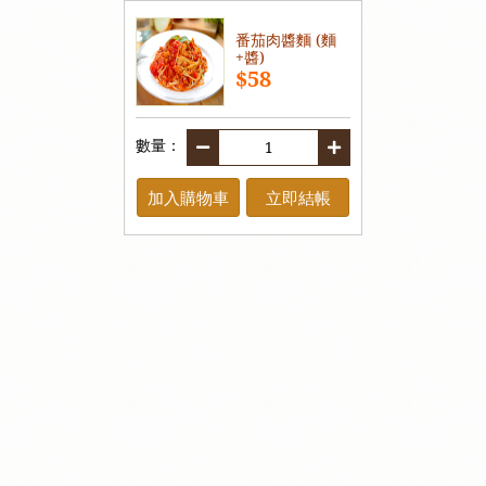
番茄肉醬麵 (麵
+醬)
$58
數量：
加入購物車
立即結帳