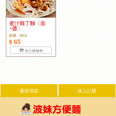
蜜汁雞丁麵〔面
+醬〕
原價：88元
$ 65
加入購物車
最新消息
線上訂購