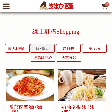
0
線上訂購
Shopping
義大利麵組
麵+醬組
醬料包
美廚坊
波弟癡點心
所有分類
番茄肉醬麵 (麵
奶油培根麵 (麵
+醬)
+醬)