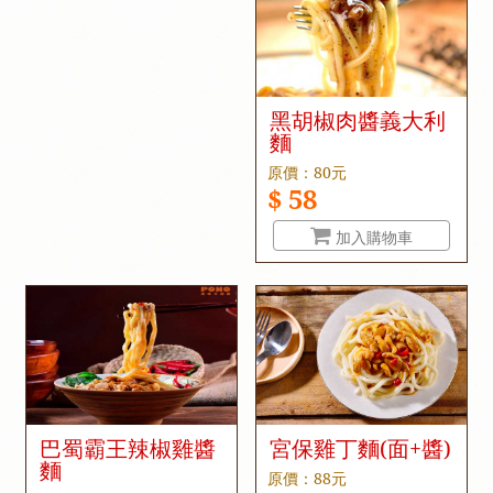
黑胡椒肉醬義大利
麵
原價：80元
$ 58
加入購物車
巴蜀霸王辣椒雞醬
宮保雞丁麵(面+醬)
麵
原價：88元